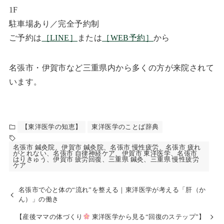
1F
駐車場あり／完全予約制
ご予約は
［LINE］
または
［WEB予約］
から
名張市・伊賀市など三重県内から多くの方が来院されて
います。
【東洋医学の知恵】
東洋医学のことば辞典
名張市 鍼灸院、伊賀市 鍼灸院、名張市 慢性疲労、名張市 疲れ
がとれない、名張市 自律神経ケア、伊賀市 東洋医学、名張市
はりきゅう、伊賀市 疲労回復、三重県 鍼灸、三重県 慢性疲労
ケア
名張市で心と体の“流れ”を整える｜東洋医学が考える「肝（か
ん）」の働き
【産後ママの体づくり
東洋医学から見る“回復のステップ”】