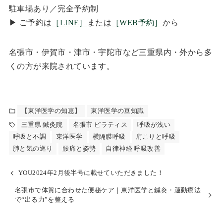
駐車場あり／完全予約制
▶ ご予約は
［LINE］
または
［WEB予約］
から
名張市・伊賀市・津市・宇陀市など三重県内・外から多
くの方が来院されています。
【東洋医学の知恵】
東洋医学の豆知識
三重県 鍼灸院
名張市 ピラティス
呼吸が浅い
呼吸と不調
東洋医学
横隔膜呼吸
肩こりと呼吸
肺と気の巡り
腰痛と姿勢
自律神経 呼吸改善
YOU2024年2月後半号に載せていただきました！
名張市で体質に合わせた便秘ケア｜東洋医学と鍼灸・運動療法
で“出る力”を整える