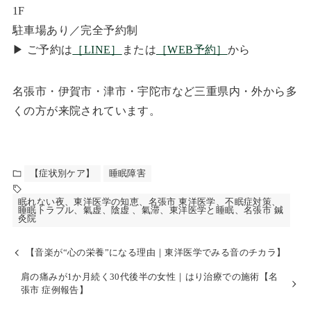
1F
駐車場あり／完全予約制
▶ ご予約は
［LINE］
または
［WEB予約］
から
名張市・伊賀市・津市・宇陀市など三重県内・外から多
くの方が来院されています。
【症状別ケア】
睡眠障害
眠れない夜、東洋医学の知恵、名張市 東洋医学、不眠症対策、
睡眠トラブル、氣虚、陰虚 、氣滞、東洋医学と睡眠、名張市 鍼
灸院
【音楽が“心の栄養”になる理由｜東洋医学でみる音のチカラ】
肩の痛みが1か月続く30代後半の女性｜はり治療での施術【名
張市 症例報告】