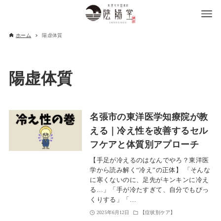
ホーム
陽虚体質
陽虚体質
名張市の東洋医学知療院が教
える｜冷え性を改善するセル
フケアと体質別アプローチ
【手足が冷えるのはなんでやろ？東洋医
学から読み解く“冷え”の正体】 「そんな
に寒くないのに、足先がキンキンに冷え
る…」「手が冷たすぎて、自分でもびっ
くりする」「…
2025年6月12日
【症状別ケア】