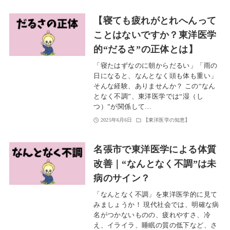
【寝ても疲れがとれへんって
ことはないですか？東洋医学
的“だるさ”の正体とは】
「寝たはずなのに朝からだるい」「雨の
日になると、なんとなく頭も体も重い」
そんな経験、ありませんか？ この“なん
となく不調”、東洋医学では“湿（し
つ）”が関係して…
2025年6月6日
【東洋医学の知恵】
名張市で東洋医学による体質
改善｜“なんとなく不調”は未
病のサイン？
「なんとなく不調」を東洋医学的に見て
みましょうか！ 現代社会では、明確な病
名がつかないものの、疲れやすさ、冷
え、イライラ、睡眠の質の低下など、さ