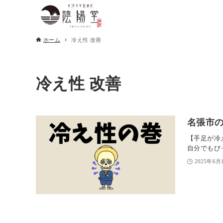
ホーム
冷え性 改善
冷え性 改善
名張市
【手足が冷
自分でもび
2025年6月