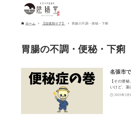
ホーム
【症状別ケア】
胃腸の不調・便秘・下痢
胃腸の不調・便秘・下痢
名張市で
【その便秘
いけど、薬
2025年3月